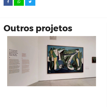
MAM 70: MAM e MAC USP Sala Paulo
Figueiredo
Outros projetos
Infinity Bela Vista, Osasco / SP