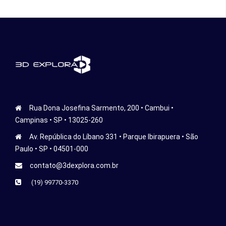
Rua Dona Josefina Sarmento, 200 • Cambui •
Campinas • SP • 13025-260
Av. República do Líbano 331 • Parque Ibirapuera • São
Paulo • SP • 04501-000
contato@3dexplora.com.br
(19) 99770-3370