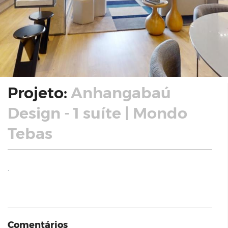
Projeto:
Anhangabaú
Design - 1 suíte | Mondo
Tebas
.
Comentários