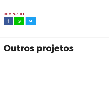
COMPARTILHE
VIVA CLUBE 45 M² RSF
Empreendimentos
Outros projetos
Vista Sul | franzolin