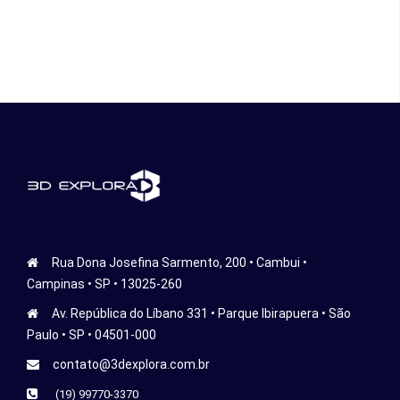
Rua Dona Josefina Sarmento, 200 • Cambui •
Campinas • SP • 13025-260
Av. República do Líbano 331 • Parque Ibirapuera • São
Paulo • SP • 04501-000
contato@3dexplora.com.br
(19) 99770-3370