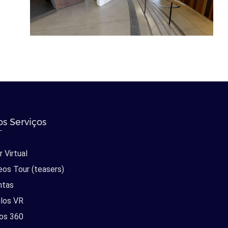
s Serviços
 Virtual
eos Tour (teasers)
ntas
los VR
os 360