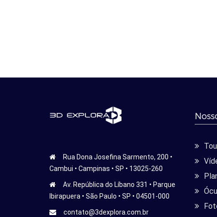
Nosso
Tour
Rua Dona Josefina Sarmento, 200 •
Víd
Cambui • Campinas • SP • 13025-260
Pla
Av. República do Líbano 331 • Parque
Ócu
Ibirapuera • São Paulo • SP • 04501-000
Fot
contato@3dexplora.com.br