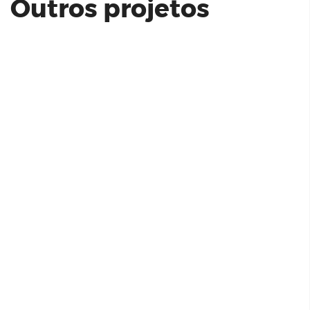
Outros projetos
Área Comum Estação 163 - RSF
Empreendimentos Imobiliários
Residencial Parque da Amizade |
Longitude Incorporadora