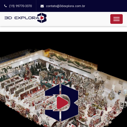
(19) 99770-3370
contato@3dexplora.com.br