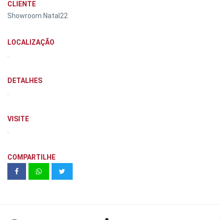
CLIENTE
Showroom Natal22
LOCALIZAÇÃO
.
DETALHES
.
VISITE
.
COMPARTILHE
George Love: além do tempo | mam